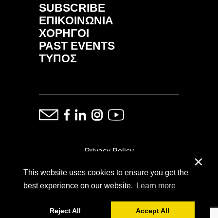
SUBSCRIBE
ΕΠΙΚΟΙΝΩΝΙΑ
ΧΟΡΗΓΟΙ
PAST EVENTS
ΤΥΠΟΣ
Privacy Policy
✕
This website uses cookies to ensure you get the
ⓒ Copyright: Demand Fairs & Media, 2014-2026
best experience on our website.
Learn more
Reject All
Accept All
Powered by
SoFar