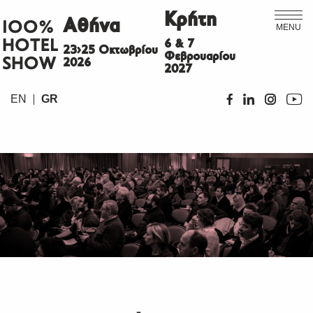
Κρήτη
Αθήνα
ΙΟΟ%
MENU
HOTEL
6 & 7
23>25 Οκτωβρίου
Φεβρουαρίου
SHOW
2026
2027
EN
GR