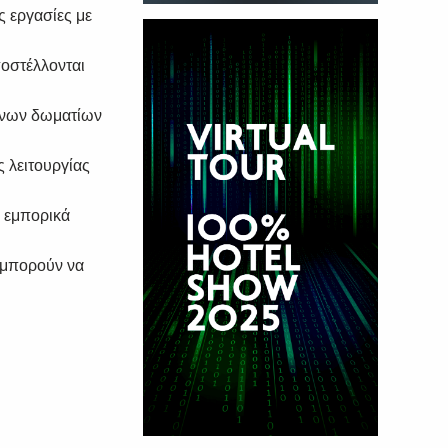
ς εργασίες με
οστέλλονται
μένων δωματίων
 λειτουργίας
ι εμπορικά
 μπορούν να