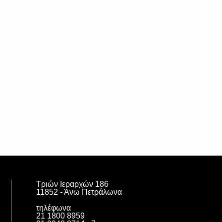
Τριών Ιεραρχών 186
11852 - Άνω Πετράλωνα
τηλέφωνα
21 1800 8959