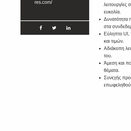
res.com/
λειτουργίες 
ευκολία.
Δυνατότητα 
στα συνδεδεμ
Εύληπτο UI,
και τιμών.
Αδιάκοπη λε
του.
Άμεση και πο
θέματα.
Συνεχής προ
επωφεληθούν