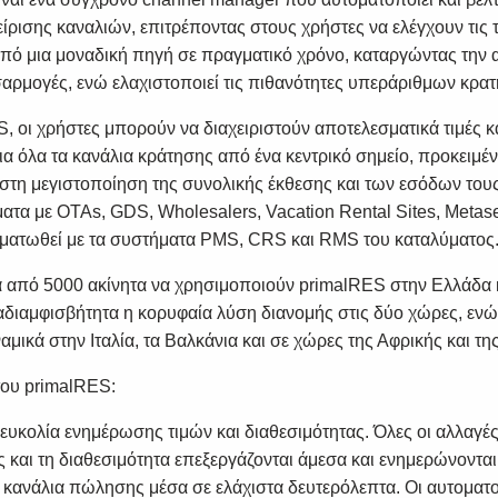
είρισης καναλιών, επιτρέποντας στους χρήστες να ελέγχουν τις τ
από μια μοναδική πηγή σε πραγματικό χρόνο, καταργώντας την 
αρμογές, ενώ ελαχιστοποιεί τις πιθανότητες υπεράριθμων κρα
, οι χρήστες μπορούν να διαχειριστούν αποτελεσματικά τιμές κ
ια όλα τα κανάλια κράτησης από ένα κεντρικό σημείο, προκειμέ
στη μεγιστοποίηση της συνολικής έκθεσης και των εσόδων του
ατα με OTAs, GDS, Wholesalers, Vacation Rental Sites, Metase
ματωθεί με τα συστήματα PMS, CRS και RMS του καταλύματος
 από 5000 ακίνητα να χρησιμοποιούν primalRES στην Ελλάδα 
ι αδιαμφισβήτητα η κορυφαία λύση διανομής στις δύο χώρες, ε
ναμικά στην Ιταλία, τα Βαλκάνια και σε χώρες της Αφρικής και τη
του primalRES:
 ευκολία ενημέρωσης τιμών και διαθεσιμότητας. Όλες οι αλλαγές 
 και τη διαθεσιμότητα επεξεργάζονται άμεσα και ενημερώνονται
 κανάλια πώλησης μέσα σε ελάχιστα δευτερόλεπτα. Οι αυτοματ