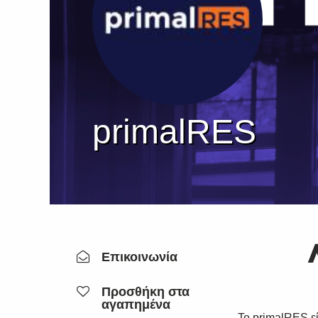
primalRES
Επικοινωνία
Προσθήκη στα
αγαπημένα
Το primalRES εί