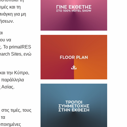
ιμές και τη
ανάγκη για μη
τήσεων.
αι
νου να
ς. Το primalRES
arch Sites, ενώ
.
και την Κύπρο,
νώ παράλληλα
ς Ασίας.
στις τιμές, τους
 τα
οποιημένες