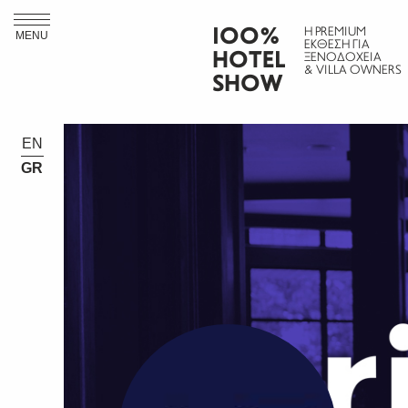
ΙΟΟ%
Η PREMIUM
MENU
ΕΚΘΕΣΗ ΓΙΑ
HOTEL
ΞΕΝΟΔΟΧΕΙΑ
& VILLA OWNERS
SHOW
EN
GR