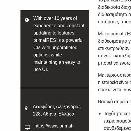
διαδικασία διαχ
διαθεσιμότητα 
With over 10 years of
αυτόματες προσ
experience and constant
updating to features,
Με το primalRES
primalRES is a powerful
διαθεσιμότητα γ
CM with unparalleled
επικεντρωθούν 
options, while
συνδέει καταλύμ
maintaining an easy to
μπορεί να ενσω
use UI.
Με περισσότερα
η εταιρεία είνα
επεκτείνεται δυ
Βασικά σημεία 
Λεωφόρος Αλεξάνδρας
Ταχύτητα και
128, Αθήνα, Ελλάδα
περιορισμούς
https://www.primal-
συνδεδεμένα