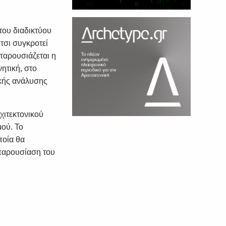
του διαδικτύου
τσι συγκροτεί
 παρουσιάζεται η
νητική, στο
ικής ανάλυσης
χιτεκτονικού
μού. Το
ποία θα
παρουσίαση του