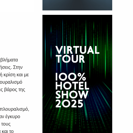
οβλήματα
ήσεις. Στην
ή κρίση και με
λουραλισμό
ις βάρος της
ν πλουραλισμό,
ναν έγκυρο
 τους
 και το