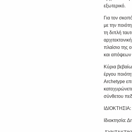
εξωτερικό.
Για τον σκοπ
με την ποιότ
τη διπλή ταυτ
αρχιτεκτονική
πλαίσιο της ο
και απόψεων α
Κύρια βεβαίω
έργου ποιότη
Archetype επ
κατοχυρώνετα
σύνθετου πεδ
ΙΔΙΟΚΤΗΣΙΑ:
Ιδιοκτησία: 