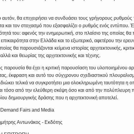
SUBSCRIBE
ό αυτόν, θα επιχειρήσει να συνδυάσει τους γρήγορους ρυθμούς 
ητα και τον στοχασμό που εξασφαλίζει ο ρυθμός ενός εντύπου. Έ
ότητά του: αφενός την ενημερωτική, στο πλαίσιο της οποίας θα
 επικαιρότητα στην Ελλάδα και το εξωτερικό, αφετέρου την ερευ
ποίας θα παρουσιάζονται κείμενα ιστορίας αρχιτεκτονικής, κριτ
λλά και θεωρίας της αρχιτεκτονικής και τέχνης.
ς παρουσία θα έχει η κριτική παρουσίαση του υλοποιημένου αρ
τας, έκφραση και αυτό του σύγχρονου σχεδιαστικού πλουραλισ
ιδιώκει τελικά να συγκροτήσει μια ολοκληρωμένη ταυτότητα η ο
ι τόσο από την ελεύθερη σκέψη όσο και από την πολύπλευρη 
ίου δημιουργικής δράσης που η αρχιτεκτονική αποτελεί.
 Demand Fairs and Media
Δημήτρης Αντωνάκος - Εκδότης