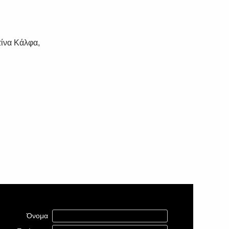
ίνα Κάλφα,
Όνομα