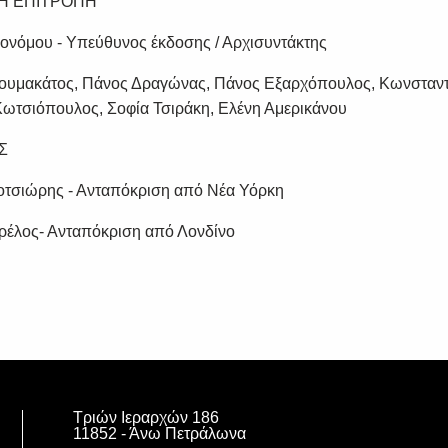
Η ΕΠΙΤΡΟΠΗ
νόμου - Υπεύθυνος έκδοσης / Αρχισυντάκτης
κουμακάτος, Πάνος Δραγώνας, Πάνος Εξαρχόπουλος, Κωνσταντ
ωτσιόπουλος, Σοφία Τσιράκη, Ελένη Αμερικάνου
ΕΣ
οτσιώρης - Ανταπόκριση από Νέα Υόρκη
αρέλος- Ανταπόκριση από Λονδίνο
Τριών Ιεραρχών 186
11852 - Άνω Πετράλωνα