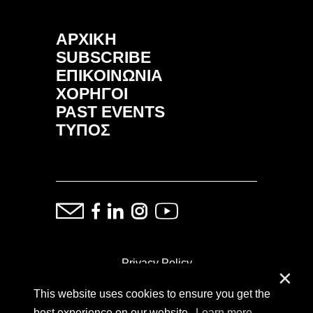
ΑΡΧΙΚΗ
SUBSCRIBE
ΕΠΙΚΟΙΝΩΝΙΑ
ΧΟΡΗΓΟΙ
PAST EVENTS
ΤΥΠΟΣ
Privacy Policy
✕
This website uses cookies to ensure you get the
ⓒ Copyright: Demand Fairs & Media, 2014-2026
best experience on our website.
Learn more