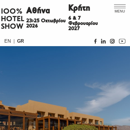
Κρήτη
Αθήνα
ΙΟΟ%
MENU
HOTEL
6 & 7
23>25 Οκτωβρίου
Φεβρουαρίου
SHOW
2026
2027
EN
GR