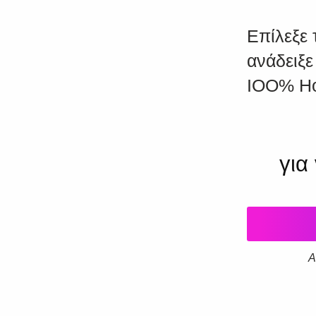
Επίλεξε 
ανάδειξε
IOO% Ho
για
Α