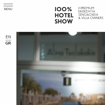
ΙΟΟ%
Η PREMIUM
MENU
ΕΚΘΕΣΗ ΓΙΑ
HOTEL
ΞΕΝΟΔΟΧΕΙΑ
& VILLA OWNERS
SHOW
EN
GR