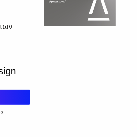
των
sign
σα