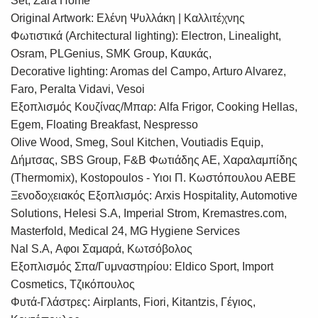
Set, Zara Home
Original Artwork: Ελένη Ψυλλάκη | Καλλιτέχνης
Φωτιστικά (Architectural lighting): Electron, Linealight,
Osram, PLGenius, SMK Group, Καυκάς,
Decorative lighting: Aromas del Campo, Arturo Alvarez,
Faro, Peralta Vidavi, Vesoi
Εξοπλισμός Κουζίνας/Μπαρ: Alfa Frigor, Cooking Hellas,
Egem, Floating Breakfast, Nespresso
Olive Wood, Smeg, Soul Kitchen, Voutiadis Equip,
Δήμτσας, SBS Group, F&B Φωτιάδης ΑΕ, Χαραλαμπίδης
(Thermomix), Kostopoulos - Υιοι Π. Κωστόπουλου ΑΕΒΕ
Ξενοδοχειακός Εξοπλισμός: Arxis Hospitality, Automotive
Solutions, Helesi S.A, Imperial Strom, Kremastres.com,
Masterfold, Medical 24, MG Hygiene Services
Nal S.A, Αφοι Σαμαρά, Κωτσόβολος
Εξοπλισμός Σπα/Γυμναστηρίου: Eldico Sport, Import
Cosmetics, Τζικόπουλος
Φυτά-Γλάστρες: Airplants, Fiori, Kitantzis, Γέγιος,