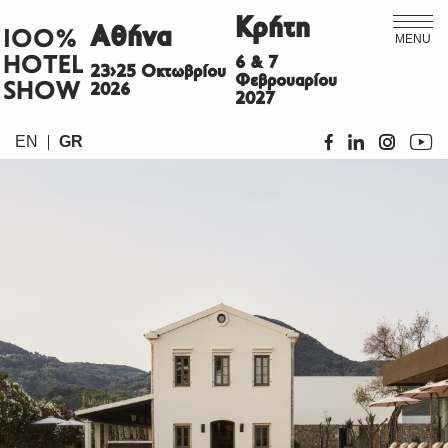
Κρήτη
Αθήνα
ΙΟΟ%
MENU
HOTEL
6 & 7
23>25 Οκτωβρίου
Φεβρουαρίου
SHOW
2026
2027
EN
GR