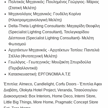
Πολιτικός Μηχανικός: Πουλημένος Γεώργιος- Μάριος
(Στατική Μελέτη)
Μηχανολόγος Μηχανικός: Γουδέλη Κορίνα
(Ηλεκτρομηχανολογική Μελέτη)
Delta-Theta Lιghting Consultants: Μαχαιρίδη Θεοφίλη
(Specialist Lighting Consultant), Τσελεγκαρίδου
Δέσποινα (Specialist Lighting Consultant)- Μελέτη
Φωτισμού
Αρχιτέκτων Μηχανικός - Αρχιτέκτων Τοπίου: Παντελιά
Στέλλα (Φυτοτεχνική Μελέτη)
Γεωλόγος - Γεωτεχνικός: Μουζακίτη Σπυριδούλα
(Περιβαλλοντικά)
Κατασκευαστική: ΕΡΓΟΝΟΜΙΑ Α.Τ.Ε
Έπιπλα: Almeco, Candlelight, Corfu Doors - Έπιπλα Αφοι
Διαβάτη, Olokyta Hotel Project, Veranda, Τσαούσογλου
Διακοσμητικά: Box Interiors, Home Deco, Interni Store,
Little Big Things, More Home, Pragmatic Concept Store