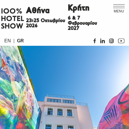
Κρήτη
Αθήνα
ΙΟΟ%
MENU
HOTEL
6 & 7
23>25 Οκτωβρίου
Φεβρουαρίου
SHOW
2026
2027
EN
GR