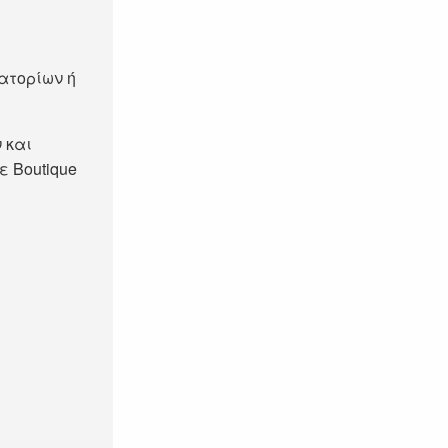
ατορίων ή
 και
ε Boutique