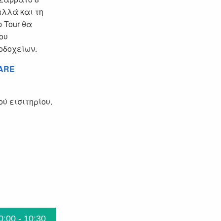
αλλά και τη
 Tour θα
ου
οδοχείων.
ARE
ύ εισιτηρίου.
0:00 - 10:30