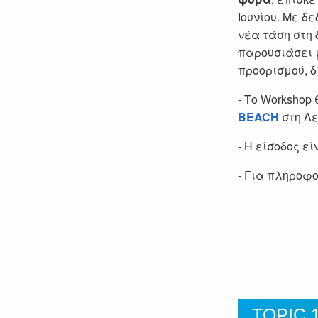
Ιουνίου. Με δ
νέα τάση στη 
παρουσιάσει 
προορισμού, δ
- Το Workshop
BEACH
στη Λε
- Η είσοδος ε
- Για πληροφο
TOPIC 