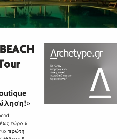
 BEACH
Tour
outique
ώληση!»
nced
 έως τώρα 9
για
πρώτη
 Σάββατο 8