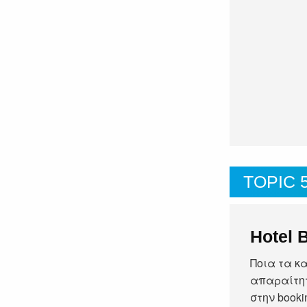
TOPIC 
Hotel 
Ποια τα κ
απαραίτητ
στην booki