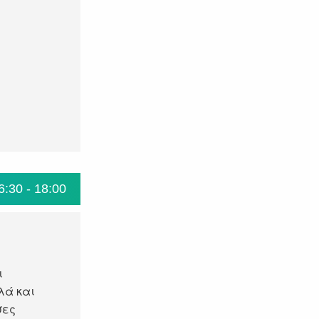
6:30 - 18:00
ι
λά και
σες