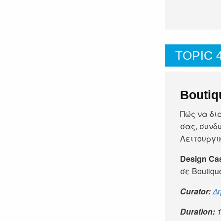
TOPIC 
Boutiq
Πώς να δι
σας, συνδ
Λειτουργι
Design Ca
σε Boutiqu
Curator:
Δ
Duration: