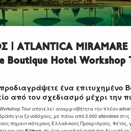
Σ | ATLANTICA MIRAMARE
he Boutique Hotel Workshop 
προδιαγράψετε ένα επιτυχημένο B
ίο από τον σχεδιασμό μέχρι την π
 Workshop Tour αποτελεί αναμφισβήτητα την πλέον adva
δράση για ξενοδόχους, με πάνω από 2.000 attendees στις
τους σημαντικότερους Ελλαδικούς Προορισμούς. Φέτος, 
έπτεται την
Κύπρο
, σε ένα μοναδικό event στη Λεμεσό το