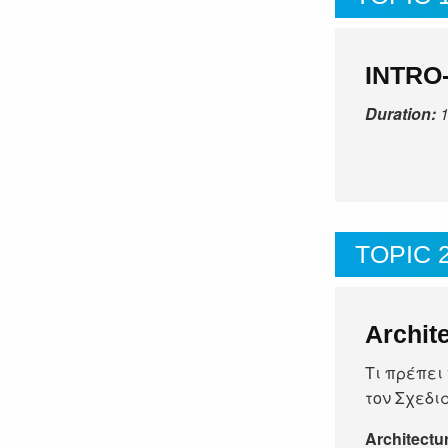
INTRO-
Duration:
TOPIC 
Archit
Τι πρέπει
τον Σχεδια
Architectu