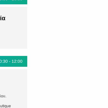
ία
0:30 - 12:00
ίου.
utique