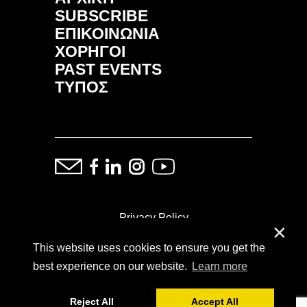
SUBSCRIBE
ΕΠΙΚΟΙΝΩΝΙΑ
ΧΟΡΗΓΟΙ
PAST EVENTS
ΤΥΠΟΣ
Privacy Policy
✕
This website uses cookies to ensure you get the
ⓒ Copyright: Demand Fairs & Media, 2014-2026
best experience on our website.
Learn more
Reject All
Accept All