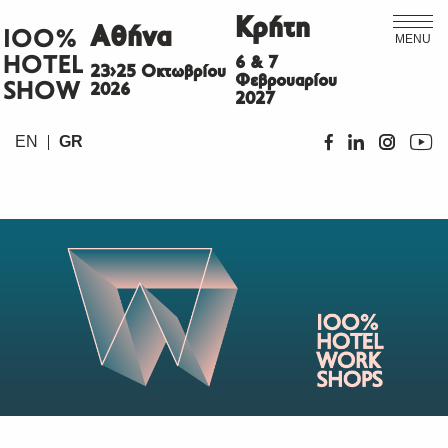
Κρήτη
Αθήνα
ΙΟΟ%
MENU
HOTEL
6 & 7
23>25 Οκτωβρίου
Φεβρουαρίου
SHOW
2026
2027
EN
GR