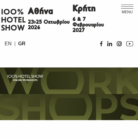
Κρήτη
Αθήνα
ΙΟΟ%
MENU
HOTEL
6 & 7
23>25 Οκτωβρίου
Φεβρουαρίου
SHOW
2026
2027
EN
GR