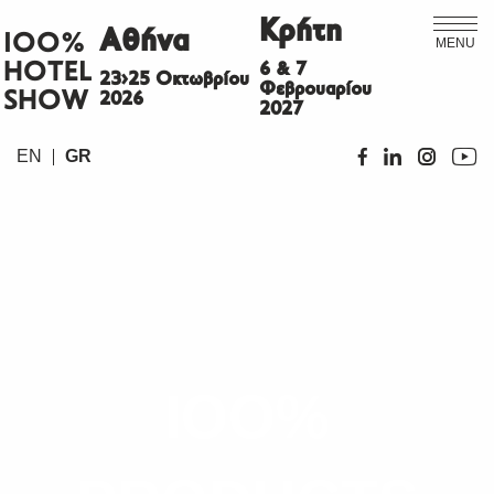
Κρήτη
Αθήνα
ΙΟΟ%
MENU
HOTEL
6 & 7
23>25 Οκτωβρίου
Φεβρουαρίου
SHOW
2026
2027
EN
GR
IOO%