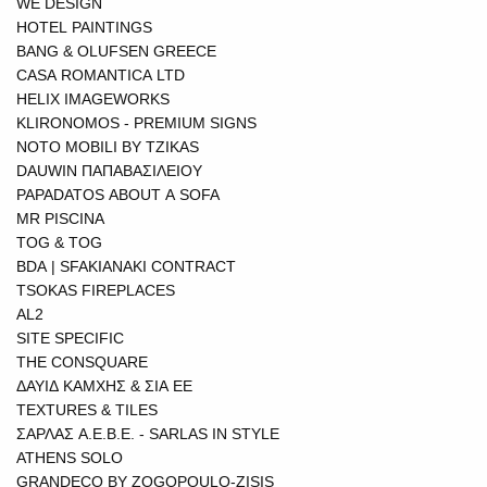
WE DESIGN
HOTEL PAINTINGS
BANG & OLUFSEN GREECE
CASA ROMANTICA LTD
HELIX IMAGEWORKS
KLIRONOMOS - PREMIUM SIGNS
NOTO MOBILI BY TZIKAS
DAUWIN ΠΑΠΑΒΑΣΙΛΕΙΟΥ
PAPADATOS ABOUT A SOFA
MR PISCINA
TOG & TOG
BDA | SFAKIANAKI CONTRACT
TSOKAS FIREPLACES
AL2
SITE SPECIFIC
THE CONSQUARE
ΔΑΥΙΔ ΚΑΜΧΗΣ & ΣΙΑ ΕΕ
TEXTURES & TILES
ΣΑΡΛΑΣ Α.Ε.Β.Ε. - SARLAS IN STYLE
ATHENS SOLO
GRANDECO BY ZOGOPOULO-ZISIS