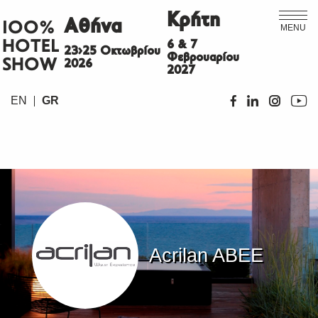
Κρήτη
Αθήνα
ΙΟΟ%
MENU
HOTEL
6 & 7
23>25 Οκτωβρίου
Φεβρουαρίου
SHOW
2026
2027
EN
GR
Acrilan ABEE