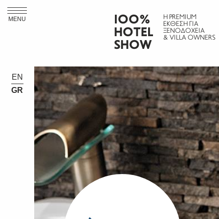
ΙΟΟ%
Η PREMIUM
MENU
ΕΚΘΕΣΗ ΓΙΑ
HOTEL
ΞΕΝΟΔΟΧΕΙΑ
& VILLA OWNERS
SHOW
EN
GR