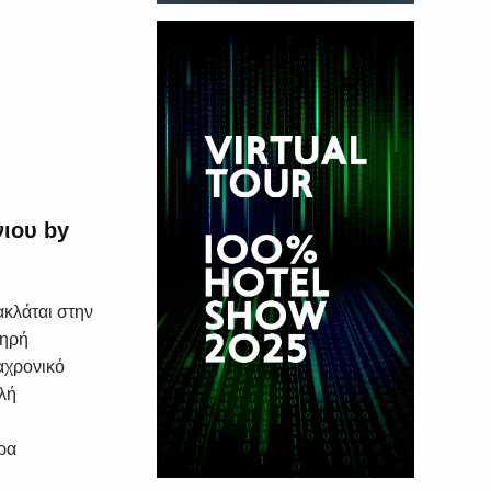
ιου by
ακλάται στην
τηρή
ιαχρονικό
λή
ρα