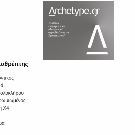
Καθρέπτης
ντικός
ed
ξολοκλήρου
χρωμιωμένος
η Χ4
ρα