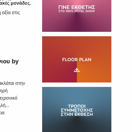
ακές μονάδες.
αξία στις
ιου by
ακλάται στην
τηρή
ιαχρονικό
λή...
ρα