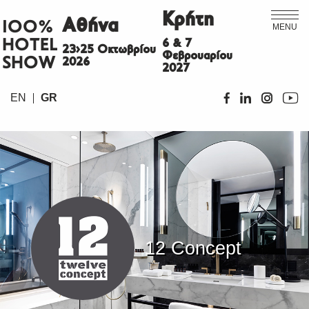
Κρήτη
Αθήνα
ΙΟΟ%
MENU
HOTEL
6 & 7
23>25 Οκτωβρίου
Φεβρουαρίου
SHOW
2026
2027
EN
GR
12 Concept