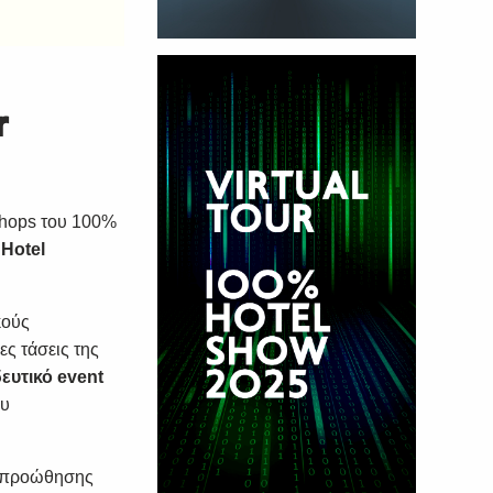
r
shops του
100%
Hotel
κούς
ες τάσεις της
ευτικό event
ου
α προώθησης