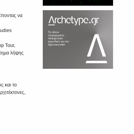
έποντας να
tudies
p Tour,
στημα λήψης
ς και το
ρχιτέκτονες,