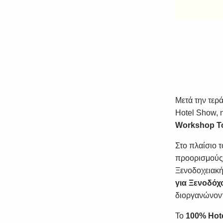
Μετά την τερ
Hotel Show
,
Workshop To
Στο πλαίσιο 
προορισμούς μ
Ξενοδοχειακή
για Ξενοδόχο
διοργανώνοντ
Το
100% Hot