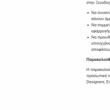
στην Ξενοδοχε
Να συναντ
κάνουν άμ
Να συμμετ
εφαρμογής
Να προωθη
επιτυγχάν
αποφάσεων
Παρακολούθ
Η παρακολούθ
προσωπικό του
Designers, Ε