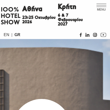
Κρήτη
Αθήνα
ΙΟΟ%
MENU
HOTEL
6 & 7
23>25 Οκτωβρίου
Φεβρουαρίου
SHOW
2026
2027
EN
GR