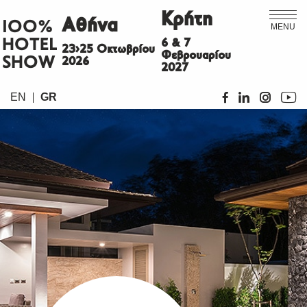
Κρήτη
Αθήνα
ΙΟΟ%
MENU
HOTEL
6 & 7
23>25 Οκτωβρίου
Φεβρουαρίου
SHOW
2026
2027
EN
GR