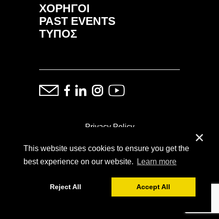
ΧΟΡΗΓΟΙ
PAST EVENTS
ΤΥΠΟΣ
Privacy Policy
✕
This website uses cookies to ensure you get the
ⓒ Copyright: Demand Fairs & Media, 2014-2026
best experience on our website.
Learn more
Reject All
Accept All
Powered by
SoFar