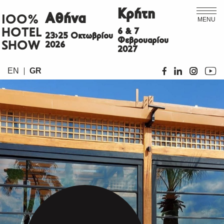
Κρήτη
Αθήνα
ΙΟΟ%
MENU
HOTEL
6 & 7
23>25 Οκτωβρίου
Φεβρουαρίου
SHOW
2026
2027
EN
GR