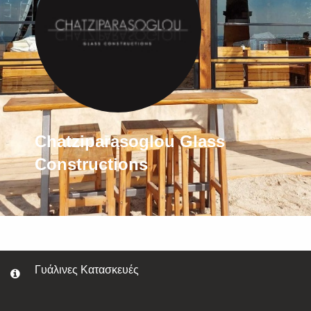
Chatziparasoglou Glass
Constructions
Γυάλινες Κατασκευές