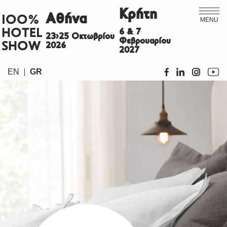
Κρήτη
Αθήνα
ΙΟΟ%
MENU
HOTEL
6 & 7
23>25 Οκτωβρίου
Φεβρουαρίου
SHOW
2026
2027
EN
GR