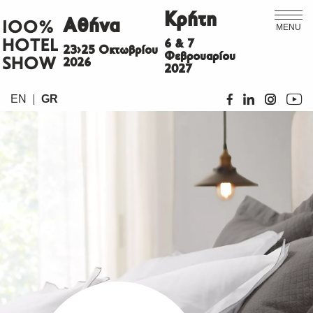
Κρήτη
Αθήνα
ΙΟΟ%
MENU
HOTEL
6 & 7
23>25 Οκτωβρίου
Φεβρουαρίου
SHOW
2026
2027
EN
GR