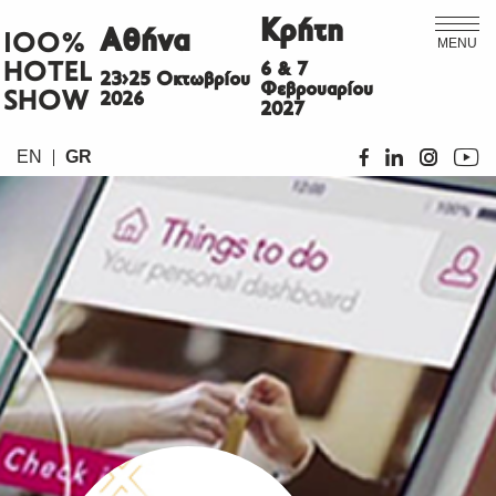
Κρήτη
Αθήνα
ΙΟΟ%
MENU
HOTEL
6 & 7
23>25 Οκτωβρίου
Φεβρουαρίου
SHOW
2026
2027
EN
GR