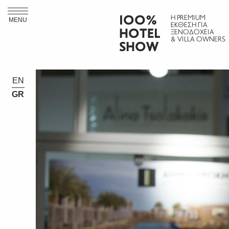
ΙΟΟ%
Η PREMIUM
MENU
ΕΚΘΕΣΗ ΓΙΑ
HOTEL
ΞΕΝΟΔΟΧΕΙΑ
& VILLA OWNERS
SHOW
EN
GR