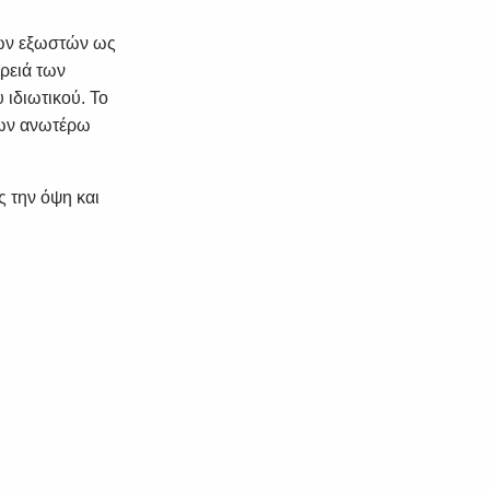
ρων εξωστών ως
αρειά των
 ιδιωτικού. Το
 των ανωτέρω
ς την όψη και