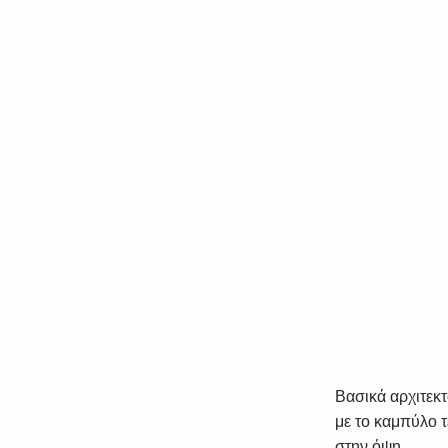
Βασικά αρχιτεκτ
με το καμπύλο τ
στην όψη.