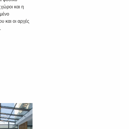
 χώροι και η
ωμένο
υ και οι αρχές
.