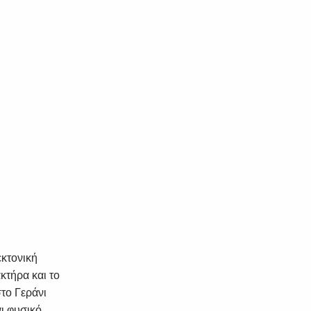
εκτονική
κτήρα και το
το Γεράνι
αι φυσικό