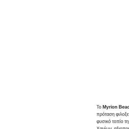
Το
Myrion Beac
πρόταση φιλοξεν
φυσικό τοπίο τ
Χανίων, αξιοποι