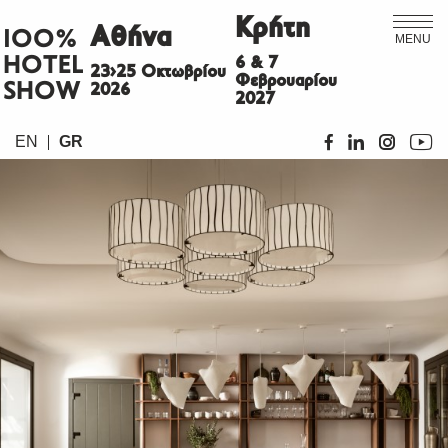
Κρήτη
Αθήνα
ΙΟΟ%
MENU
HOTEL
6 & 7
23>25 Οκτωβρίου
Φεβρουαρίου
SHOW
2026
2027
EN
GR