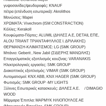
γυψοσανίδες/ψευδοροφές: KNAUF
πέτρα (επένδυση εσωτερικά): Akrolithos
Μονώσεις: Mapei
ΧΡΩΜΑΤΑ: Vivechrom (ΙSM CONSTRACTION)
Κόλλες: Kerakoll
Κουφώματα-Πόρτες: ALUMIL (ΔΗΛΕΣ Α.Ε, DETAIL ΕΠΕ,
ALOU TRIANT ΤΡΙΑΝΤΑΦΥΛΛΟΣ Ι. ΔΡΙΛΑΚΗΣ)
ΘΕΡΜΑΝΣΗ-ΚΛΙΜΑΤΙΣΜΟΣ: LG (SMK GROUP)
Μπάνιο: Geberit , New Jabil (ΣΙΔΕΡΗΣ ΜΑΝΩΛΗΣ)
Επαγγελματικός εξοπλισμός κουζίνας: VARANAKIS
Ηλεκτρολογικές εργασίες: SMK GROUP
Διακοπτικός εξοπλισμός: VIMAR (SMK GROUP)
Αυτοματισμοί: KNX ABB, KNX HAGER (SMK GROUP)
Φωτισμός: SMK GROUP -MY LIGHTS
Ξύλινες Εσωτερικές κατασκευές: ΔΗΛΕΣ Α.Ε. / DIMAGIO
WOOD
Μάρμαρα Έπιπλα: ΜΑΡΜΥΚ ΗΛΙΟΠΟΥΛΟΣ ΑΕ