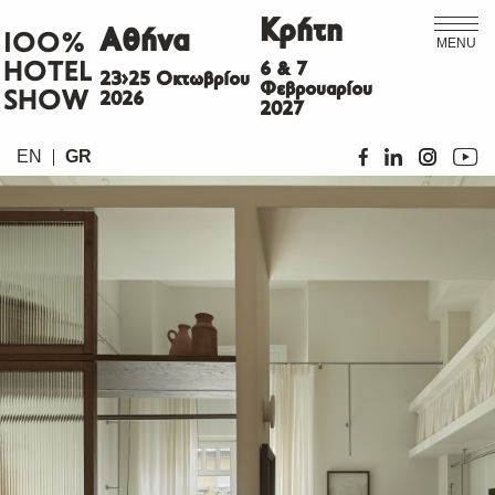
Κρήτη
Αθήνα
ΙΟΟ%
MENU
HOTEL
6 & 7
23>25 Οκτωβρίου
Φεβρουαρίου
SHOW
2026
2027
EN
GR