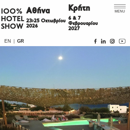
Κρήτη
Αθήνα
ΙΟΟ%
MENU
HOTEL
6 & 7
23>25 Οκτωβρίου
Φεβρουαρίου
SHOW
2026
2027
EN
GR