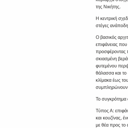
της Νικήτης.
Η κεντρική σχε
στέγες ανάποδη
Ο βασικός αρχιτ
επιφάνειας που 
προσφέροντας πε
σκιασμένη βεράν
φυτεμένου περι
θάλασσα και το 
κλίμακα έως του
συμπληρώνουν 
Το συγκρότημα α
Τύπος Α: επιφάνε
και κουζίνας, έ
με θέα προς το α