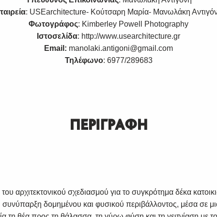
ταιρεία
: USEarchitecture- Κούτσαρη Μαρία- Μανωλάκη Αντιγό
Φωτογράφος
: Kimberley Powell Photography
Ιστοσελίδα
:
http://www.usearchitecture.gr
Email:
manolaki.antigoni@gmail.com
Τηλέφωνο
: 6977/289683
ΠΕΡΙΓΡΑΦΗ
του αρχιτεκτονικού σχεδιασμού για το συγκρότημα δέκα κατοικ
ή συνύπαρξη δομημένου και φυσικού περιβάλλοντος, μέσα σε μι
ία τη θέα προς τη θάλασσα, τη γύρω φύση και τη γειτνίαση με τ