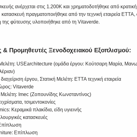
σκευής ανέρχεται στις 1.200Κ και χρηματοδοτήθηκε από κρατική
Η κατασκευή πραγματοποιήθηκε από την τεχνική εταιρεία ΕΤΤΑ,
η της φύτευσης υλοποιήθηκε από τη Vitaverde.
SUBSCRIBE
ς & Προμηθευτές Ξενοδοχειακού Εξοπλισμού:
ή Μελέτη: USEarchitecture (ομάδα έργου: Κούτσαρη Μαρία, Μανω
λέριαν)
 διαχείριση έργου, Στατική Μελέτη: ΕΤΤΑ τεχνική εταιρεία
ώρος: Vitaverde
 Μελέτη: Imec (Ζοπουνίδης Κωνσταντίνος)
πιχρίσματα, τσιμεντοκονίες
mics: Κεραμικά πλακίδια, είδη υγιεινής
Ξυλουργικές κατασκευές
 Επίπλωση
urniture: Επίπλωση