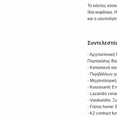
Το κόστος κατα
ίδια κεφάλαια. 
και η υλοποίησ
Συντελεστέ
- Αρχιτεκτονικ
Πορτοκάλης Βα
- Κατασκευή και
- Περιβάλλων χ
- Μηχανολογική
- Kourasanit: Ε
- Lazaridis cera
- Vasikaridis: 
- Foiros home:
- K2 contract f