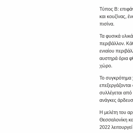
Τύπος Β: επιφάνε
και κουζίνας, έ
πισίνα.
Τα φυσικά υλικά
περιβάλλον. Κάθ
ενιαίου περιβάλ
αυστηρά όρια φ
χώρο.
Το συγκρότημα χ
επεξεργάζονται
συλλέγεται από 
ανάγκες άρδευση
Η μελέτη του αρ
Θεσσαλονίκη κα
2022 λειτουργε