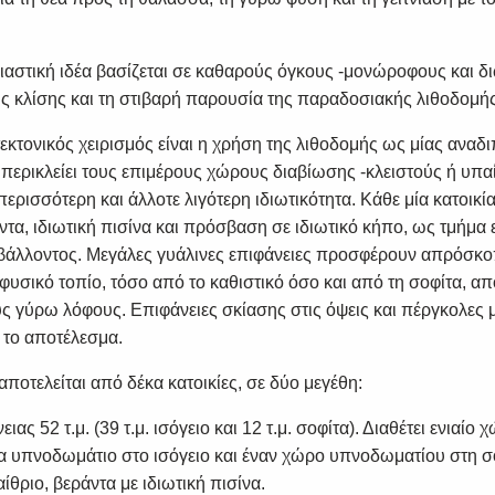
διαστική ιδέα βασίζεται σε καθαρούς όγκους -μονώροφους και δ
ς κλίσης και τη στιβαρή παρουσία της παραδοσιακής λιθοδομής
εκτονικός χειρισμός είναι η χρήση της λιθοδομής ως μίας αναδ
περικλείει τους επιμέρους χώρους διαβίωσης -κλειστούς ή υπαί
ρισσότερη και άλλοτε λιγότερη ιδιωτικότητα. Κάθε μία κατοικία
τα, ιδιωτική πισίνα και πρόσβαση σε ιδιωτικό κήπο, ως τμήμα 
βάλλοντος. Μεγάλες γυάλινες επιφάνειες προσφέρουν απρόσκο
φυσικό τοπίο, τόσο από το καθιστικό όσο και από τη σοφίτα, απ
ς γύρω λόφους. Επιφάνειες σκίασης στις όψεις και πέργκολες 
το αποτέλεσμα.
ποτελείται από δέκα κατοικίες, σε δύο μεγέθη:
ιας 52 τ.μ. (39 τ.μ. ισόγειο και 12 τ.μ. σοφίτα). Διαθέτει ενιαίο
να υπνοδωμάτιο στο ισόγειο και έναν χώρο υπνοδωματίου στη σ
ίθριο, βεράντα με ιδιωτική πισίνα.