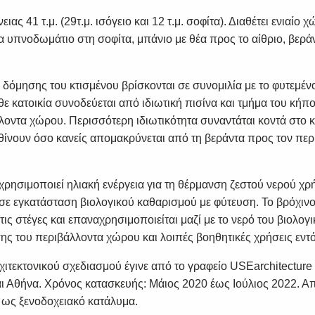
ιας 41 τ.μ. (29τ.μ. ισόγειο και 12 τ.μ. σοφίτα). Διαθέτει ενιαίο 
να υπνοδωμάτιο στη σοφίτα, μπάνιο με θέα προς το αίθριο, βεράν
 δόμησης του κτισμένου βρίσκονται σε συνομιλία με το φυτεμέν
ε κατοικία συνοδεύεται από ιδιωτική πισίνα και τμήμα του κήπο
λοντα χώρου. Περισσότερη ιδιωτικότητα συναντάται κοντά στο κτ
θίνουν όσο κανείς απομακρύνεται από τη βεράντα προς τον περ
ρησιμοποιεί ηλιακή ενέργεια για τη θέρμανση ζεστού νερού χρ
 σε εγκατάσταση βιολογικού καθαρισμού με φύτευση. Το βρόχιν
τις στέγες και επαναχρησιμοποιείται μαζί με το νερό του βιολογικ
ς του περιβάλλοντα χώρου και λοιπές βοηθητικές χρήσεις εντός
χιτεκτονικού σχεδιασμού έγινε από το γραφείο USEarchitecture
ι Αθήνα. Χρόνος κατασκευής: Μάιος 2020 έως Ιούλιος 2022. Απ
ί ως ξενοδοχειακό κατάλυμα.