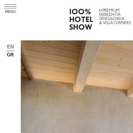
ΙΟΟ%
Η PREMIUM
MENU
ΕΚΘΕΣΗ ΓΙΑ
HOTEL
ΞΕΝΟΔΟΧΕΙΑ
& VILLA OWNERS
SHOW
EN
GR