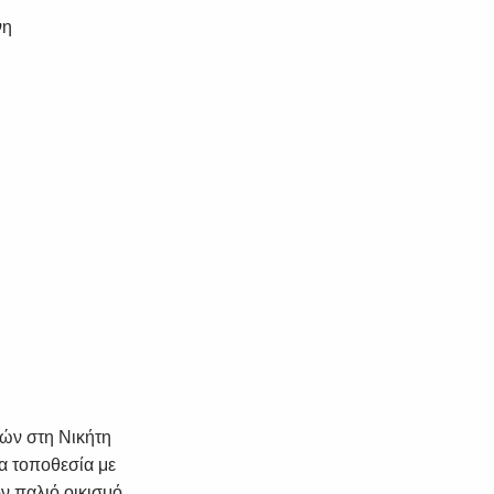
νη
ιών στη Νικήτη
α τοποθεσία με
ον παλιό οικισμό