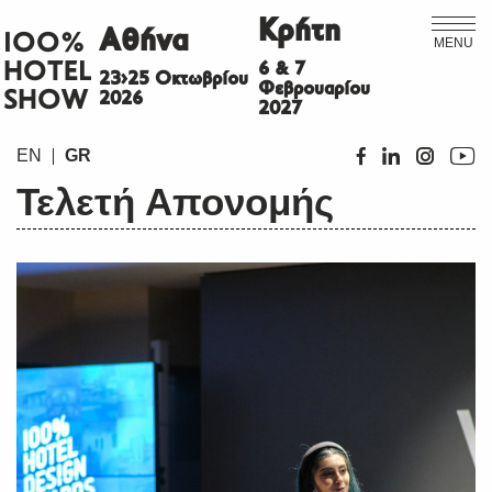
Κρήτη
Αθήνα
ΙΟΟ%
MENU
HOTEL
6 & 7
23>25 Οκτωβρίου
Φεβρουαρίου
SHOW
2026
2027
EN
GR
Τελετή Απονομής