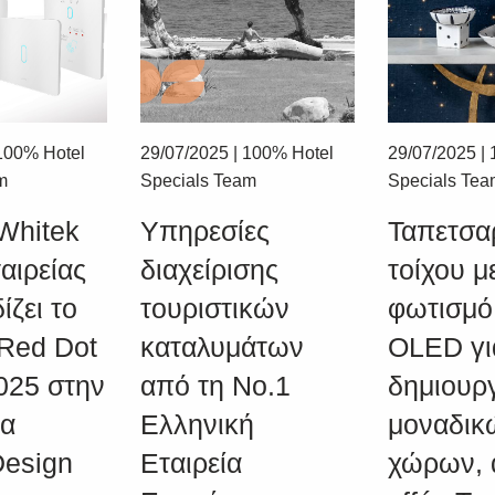
100% Hotel
29/07/2025
|
100% Hotel
29/07/2025
|
m
Specials Team
Specials Te
Whitek
Υπηρεσίες
Ταπετσα
ταιρείας
διαχείρισης
τοίχου μ
ίζει το
τουριστικών
φωτισμό
 Red Dot
καταλυμάτων
OLED γι
SUBSCRIBE
025 στην
από τη Νο.1
δημιουρ
ία
Ελληνική
μοναδικ
 Design
Εταιρεία
χώρων, 