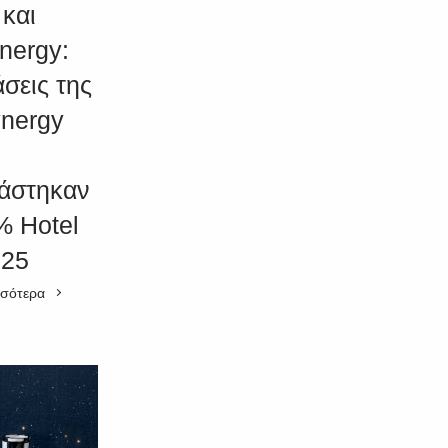
 και
nergy:
σεις της
ynergy
άστηκαν
% Hotel
025
σσότερα