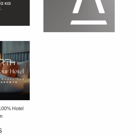
ία και
.
100% Hotel
am
s