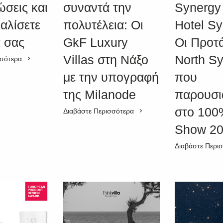
ώσεις και
συναντά την
Synergy
αλίσετε
πολυτέλεια: Οι
Hotel Sy
 σας
GkF Luxury
Οι Προτά
Villas στη Νάξο
North S
σσότερα
με την υπογραφή
που
της Milanode
παρουσι
στο 100
Διαβάστε Περισσότερα
Show 2
Διαβάστε Περι