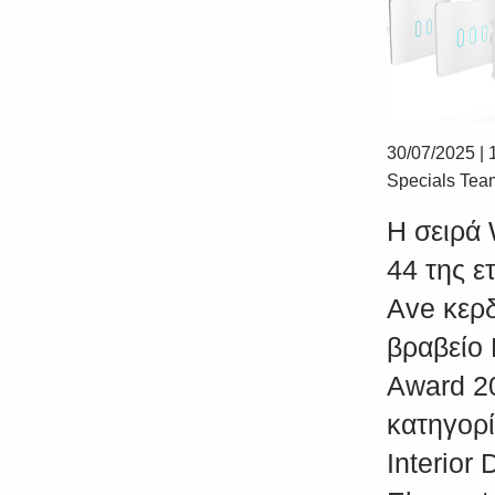
30/07/2025
|
Specials Tea
Η σειρά 
44 της ε
Ave κερδ
βραβείο
Award 2
κατηγορ
Interior