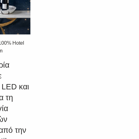
100% Hotel
am
ρία
ε
 LED και
α τη
γία
ών
από την