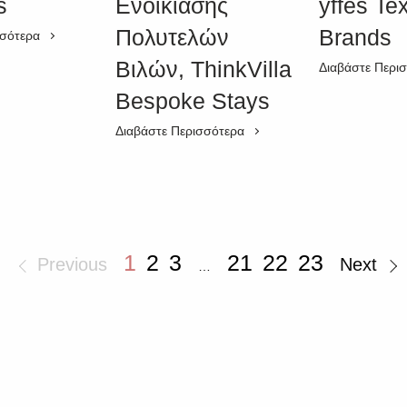
s
Ενοικίασης
yffés Tex
Πολυτελών
Brands
σσότερα
Βιλών, ThinkVilla
Διαβάστε Περι
Bespoke Stays
Διαβάστε Περισσότερα
1
2
3
21
22
23
Previous
Next