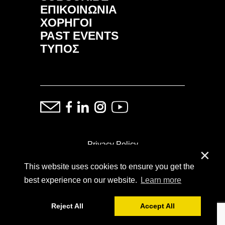
ΕΠΙΚΟΙΝΩΝΙΑ
ΧΟΡΗΓΟΙ
PAST EVENTS
ΤΥΠΟΣ
Privacy Policy
✕
This website uses cookies to ensure you get the
ⓒ Copyright: Demand Fairs & Media, 2014-2026
best experience on our website.
Learn more
Reject All
Accept All
Powered by
SoFar