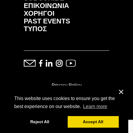
ΕΠΙΚΟΙΝΩΝΙΑ
ΧΟΡΗΓΟΙ
PAST EVENTS
ΤΥΠΟΣ
Privacy Policy
✕
This website uses cookies to ensure you get the
ⓒ Copyright: Demand Fairs & Media, 2014-2026
best experience on our website.
Learn more
Reject All
Accept All
Powered by
SoFar