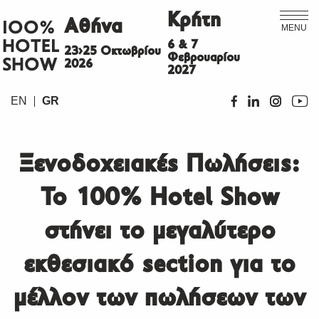
Κρήτη
Αθήνα
ΙΟΟ%
MENU
HOTEL
6 & 7
23>25 Οκτωβρίου
Φεβρουαρίου
SHOW
2026
2027
EN
GR
Ξενοδοχειακές Πωλήσεις:
Το 100% Hotel Show
στήνει το μεγαλύτερο
εκθεσιακό section για το
μέλλον των πωλήσεων των