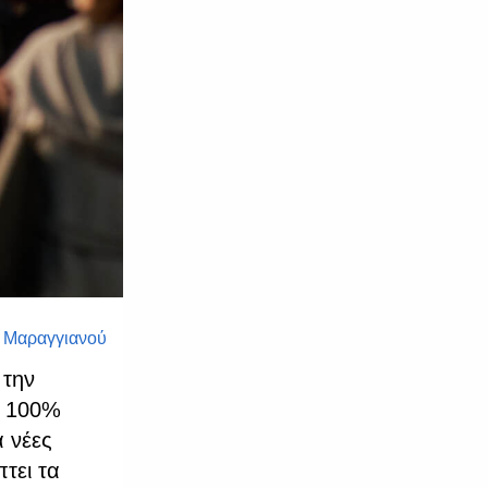
α Μαραγγιανού
 την
ο 100%
 νέες
τει τα