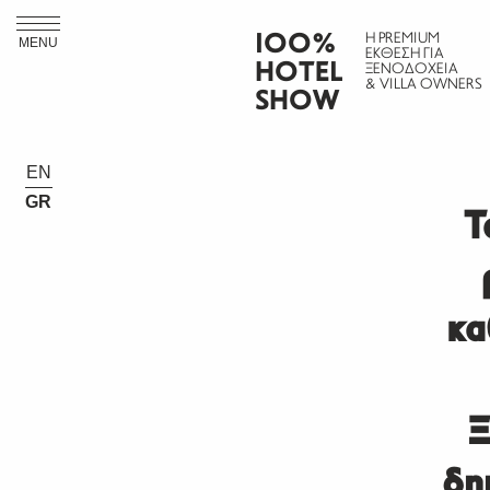
ΙΟΟ%
Η PREMIUM
MENU
ΕΚΘΕΣΗ ΓΙΑ
HOTEL
ΞΕΝΟΔΟΧΕΙΑ
& VILLA OWNERS
SHOW
EN
GR
Τ
κα
Ξ
δη