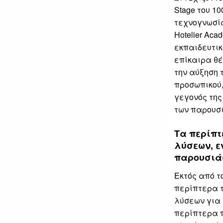
Stage του 1
τεχνογνωσία
Hotelier Ac
εκπαιδευτικ
επίκαιρα θέ
την αύξηση 
προσωπικού,
γεγονός της
των παρουσ
Τα περίπτ
λύσεων, ε
παρουσιάσ
Εκτός από τ
περίπτερα τ
λύσεων για 
περίπτερα 