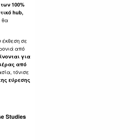
 των 100%
τικό hu
b,
 θα
ν έκθεση σε
ρονιά από
ίνονται για
ιέρας από
σία, τόνισε
της εύρεσης
 Studies