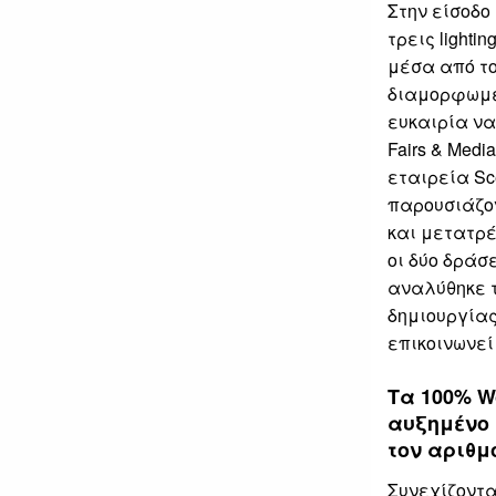
Στην είσοδο
τρεις light
μέσα από το
διαμορφωμέ
ευκαιρία να
Fairs & Med
εταιρεία Sc
παρουσιάζον
και μετατρέ
οι δύο δράσ
αναλύθηκε τ
δημιουργίας
επικοινωνεί 
Τα 100% W
αυξημένο 
τον αριθμ
Συνεχίζοντα