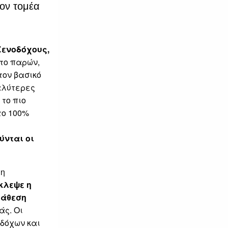
τον τομέα
Ξενοδόχους,
 το παρών,
τον βασικό
αλύτερες
το πιο
το 100%
ύνται οι
 η
κλεψε η
ιάθεση
άς. Οι
δόχων και