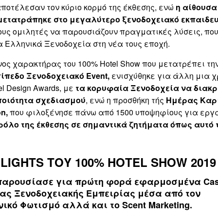
ποτέλεσαν τον κύριο κορμό της έκθεσης, ενώ
η αίθουσα
μετατράπηκε στο μεγαλύτερο ξενοδοχειακό εκπαιδευ
υς ομιλητές να παρουσιάζουν πραγματικές λύσεις, που
 Ελληνικά Ξενοδοχεία στη νέα τους εποχή.
SUBSCRIBE
ος χαρακτήρας του 100% Hotel Show που μετατρέπει τη
ίπεδο Ξενοδοχειακό Event,
ενισχύθηκε για άλλη μια χ
l Design Awards, με
τα κορυφαία Ξενοδοχεία να διακρ
ποιότητα σχεδιασμού
, ενώ η προσθήκη τής
Ημέρας Καρ
on,
που φιλοξένησε πάνω από 1500 υποψηφίους για εργα
ρόλο της έκθεσης σε σημαντικά ζητήματα όπως αυτό 
HLIGHTS ΤΟΥ 100% HOTEL SHOW 2019
παρουσίασε για πρώτη φορά εφαρμοσμένα Case
ας Ξενοδοχειακής Εμπειρίας μέσα από τον
νικό Φωτισμό αλλά και το Scent Marketing
.