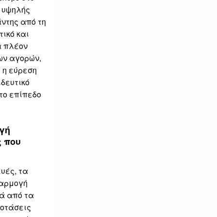
ς υψηλής
άντης από τη
τικό και
α πλέον
ων αγορών,
 η εύρεση
δευτικό
στο επίπεδο
γή
ς που
ευές, τα
φαρμογή
λά από τα
ροτάσεις