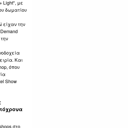
Light", με
που δωματίου
 είχαν την
η Demand
 την
νοδοχεία
ειρία. Και
hop, όπου
σία
el Show
ε
υτόχρονα
shops στο