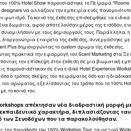
 του 100% Hotel Show παρουσιάστηκε το Πείραμα "Rooms + 
ing designers να αλλάζουν την εμπειρία ενός πανομοιότυ
ν φωτισμό. Το κοινό της έκθεσης επισκέφθηκε τα ειδικά
να δωμάτια, αφού αποτελούσαν μέρος της εισόδου, ενώ
 συνομιλήσουν με τους δημιουργούς τους. Παράλληλα, 
ia, διοργανώτρια εταιρεία της έκθεσης, συνεργάστηκε με
ent Plus δημιουργώντας το custom άρωμα της έκθεσης,
τας πρακτικά την εφαρμογή τού Scent Marketing στα Ξε
ποντας την επίσκεψη στην έκθεση σε μια βιωματική εμπ
εις παρουσιάστηκαν σε ένα ειδικό Hotel Experience Works
όσο ο τρόπος σκέψης του πειράματος όσο και η διαδικα
 του αρώματος, εξελίσσοντας τον τρόπο που το 100% Hot
με το κοινό του.
orkshops απέκτησαν νέα διαδραστική μορφή μ
εκπαιδευτικό χαρακτήρα, διπλασιάζοντας τα
ό των Ξενοδόχων που τα παρακολούθησαν.
ς την παράδοση του 100% Workshop Tour, τα φετινά Work