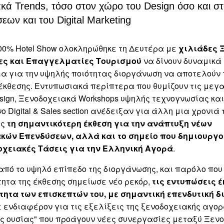
κά Trends, τόσο στον χώρο του Design όσο και σ
ων και του Digital Marketing
00% Hotel Show ολοκληρώθηκε τη Δευτέρα με
χιλιάδες 
ες και Επαγγελματίες Τουρισμού
να δίνουν δυναμικά
ια για την υψηλής ποιότητας διοργάνωση να αποτελούν 
έκθεσης. Εντυπωσιακά περίπτερα που θυμίζουν τις μεγ
sign, Ξενοδοχειακά Workshops υψηλής τεχνογνωσίας και 
 Digital & Sales section ανέδειξαν για άλλη μια χρονιά 
ως
τη σημαντικότερη έκθεση για την ανάπτυξη νέων
ακών Επενδύσεων,
αλλά και το σημείο που δημιουργο
οχειακές Τάσεις για την Ελληνική Αγορά
.
από το υψηλό επίπεδο της διοργάνωσης, και παρόλο που
ητα της έκθεσης σημείωσε νέο ρεκόρ,
τις εντυπώσεις έ
τητα των επισκεπτών
του, με σημαντική επενδυτική δ
 ενδιαφέρον για τις εξελίξεις της ξενοδοχειακής αγορ
ς ουσίας" που προάγουν νέες συνεργασίες μεταξύ Ξενο