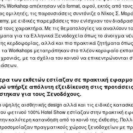
00% Workshop απέκτησαν νέο format, αφού, εκτός από του
ς ομιλητές, τις παρουσιάσεις συντόνιζε ο Νίκος Σ. Μορ
ademy, με ειδικές παρεμβάσεις που ενίσχυαν τον διαδρασ
ό τους χαρακτήρα. Με τις θεματολογίες να αναλύουν τ
ματα για τα Ελληνικά Ξενοδοχεία όπως το άνοιγμα νέ
της κερδοφορίας, αλλά και πιο πρακτικά ζητήματα όπως
 τα Workshops μετατράπηκαν στο πλέον κορυφαίο εκπαι
 χρονιάς, με τα σχόλια του κοινού να επικεντρώνονται 
ιάσεων.
ερα των εκθετών εστίαζαν σε πρακτική εφαρμο
νώ υπήρξε απόλυτη εξειδίκευση στις προτάσει
τηκαν για τους Ξενοδόχους.
ο υψηλής αισθητικής design αλλά και τις ειδικές κατασκ
ου φετινού 100% Hotel Show εστίαζαν στην πρακτική ε
την καλύτερη κατανόηση από το κοινό της έκθεσης. Πολ
προσομοίαζαν πραγματικούς χώρους ξενοδοχείων με π