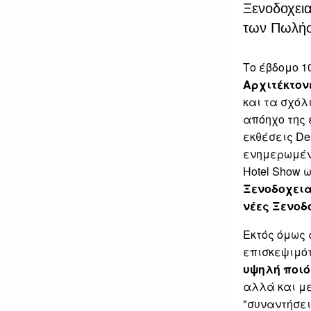
Ξενοδοχεια
των Πωλήσε
Το έβδομο 1
Αρχιτέκτον
και τα σχόλ
απόηχο της 
εκθέσεις De
ενημερωμένο
Hotel Show 
Ξενοδοχει
νέες Ξενοδ
Εκτός όμως 
επισκεψιμότ
υψηλή ποιό
αλλά και με
"συναντήσει