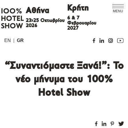
Κρήτη
Αθήνα
ΙΟΟ%
MENU
HOTEL
6 & 7
23>25 Οκτωβρίου
Φεβρουαρίου
SHOW
2026
2027
EN
GR
“Συναντιόμαστε Ξανά!”: Το
νέο μήνυμα του 100%
Hotel Show