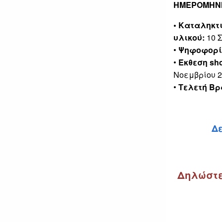
ΗΜΕΡΟΜΗΝ
• Καταληκτ
υλικού:
10 
•
Ψηφοφορία 
•
Έκθεση sho
Νοεμβρίου 2
•
Τελετή Βρ
Δε
Δηλώστε