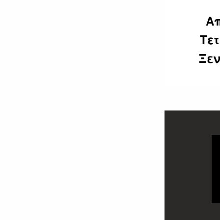
Απ
Τε
Ξεν