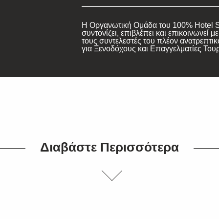
Η Οργανωτική Ομάδα του 100% Hotel 
συντονίζει, επιβλέπει και επικοινωνεί μ
τους συντελεστές του πλέον ανατρεπτικ
για Ξενοδόχους και Επαγγελματίες Του
Διαβάστε Περισσότερα