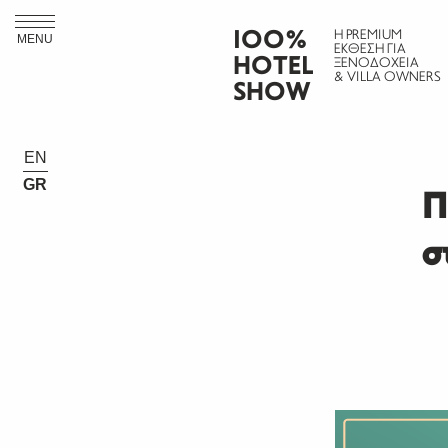
ΙΟΟ%
Η PREMIUM
MENU
ΕΚΘΕΣΗ ΓΙΑ
HOTEL
ΞΕΝΟΔΟΧΕΙΑ
& VILLA OWNERS
SHOW
EN
GR
Π
σ