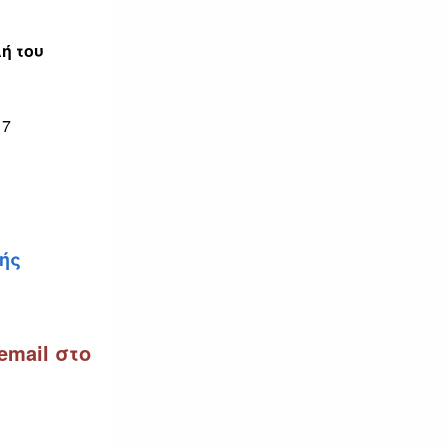
ή του
17
χής
mail στο