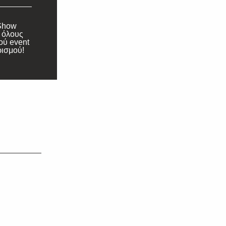
Show
ε όλους
ού event
ρισμού!