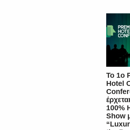
Το 1ο
Hotel 
Confe
έρχετα
100% H
Show μ
“Luxur