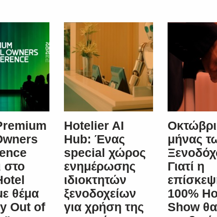
 Premium
Hotelier AI
Οκτώβρι
Owners
Hub: Ένας
μήνας τ
rence
special χώρος
Ξενοδόχ
ι στο
ενημέρωσης
Γιατί η
otel
ιδιοκτητών
επίσκεψ
ε θέμα
ξενοδοχείων
100% Ho
y Out of
για χρήση της
Show θα 