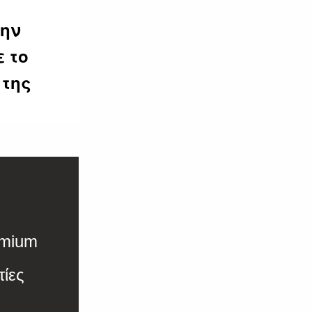
την
ε το
 της
emium
ίες