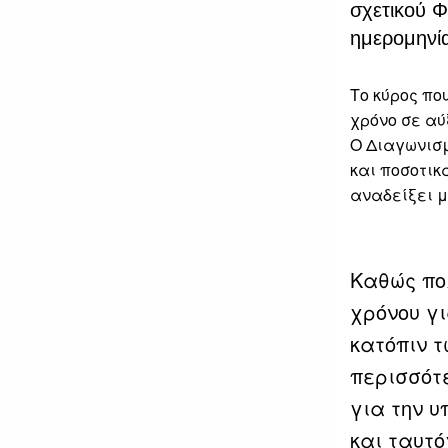
σχετικού 
ημερομηνί
Το κύρος πο
χρόνο σε αύξ
Ο Διαγωνισμ
και ποσοτικ
αναδείξει 
Καθώς πο
χρόνου γι
κατόπιν 
περισσότ
για την υ
και ταυτό