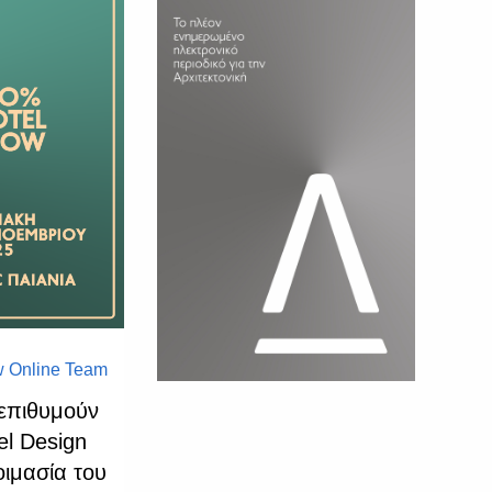
 Online Team
 επιθυμούν
el Design
οιμασία του