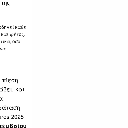
 της
 οδηγεί κάθε
 και φέτος.
τικά, όσο
 να
 πίεση
άβει, και
α
αράταση
rds 2025
πτεμβρίου