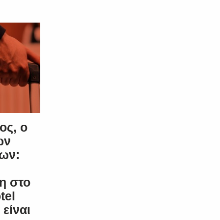
ος, ο
ων
ων:
η στο
tel
είναι