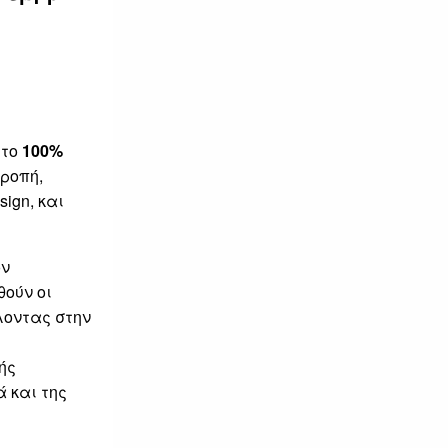
 το
100%
τροπή,
ign, και
ον
ούν οι
λοντας στην
ής
 και της