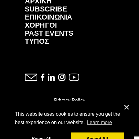
ΑΡΧΙΚΗ
SUBSCRIBE
ΕΠΙΚΟΙΝΩΝΙΑ
ΧΟΡΗΓΟΙ
PAST EVENTS
ΤΥΠΟΣ
Privacy Policy
✕
This website uses cookies to ensure you get the
ⓒ Copyright: Demand Fairs & Media, 2014-2026
best experience on our website.
Learn more
Reject All
Accept All