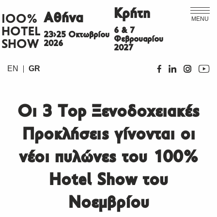
Κρήτη
Αθήνα
ΙΟΟ%
MENU
HOTEL
6 & 7
23>25 Οκτωβρίου
Φεβρουαρίου
SHOW
2026
2027
EN
GR
Οι 3 Top Ξενοδοχειακές
Προκλήσεις γίνονται οι
νέοι πυλώνες του 100%
Hotel Show του
Νοεμβρίου