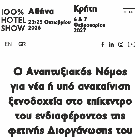
Κρήτη
Αθήνα
ΙΟΟ%
MENU
HOTEL
6 & 7
23>25 Οκτωβρίου
Φεβρουαρίου
SHOW
2026
2027
EN
GR
Ο Αναπτυξιακός Νόμος
για νέα ή υπό ανακαίνιση
ξενοδοχεία στο επίκεντρο
του ενδιαφέροντος της
φετινής Διοργάνωσης του