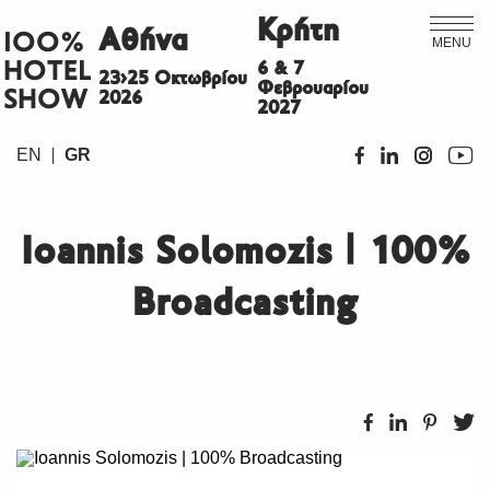
Κρήτη
Αθήνα
ΙΟΟ%
MENU
HOTEL
6 & 7
23>25 Οκτωβρίου
Φεβρουαρίου
SHOW
2026
2027
EN
GR
Ioannis Solomozis | 100%
Broadcasting