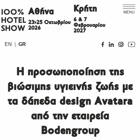
Κρήτη
Αθήνα
ΙΟΟ%
MENU
HOTEL
6 & 7
23>25 Οκτωβρίου
Φεβρουαρίου
SHOW
2026
2027
EN
GR
Η προσωποποίηση της
βιώσιμης υγιεινής ζωής με
τα δάπεδα design Avatara
από την εταιρεία
Bodengroup