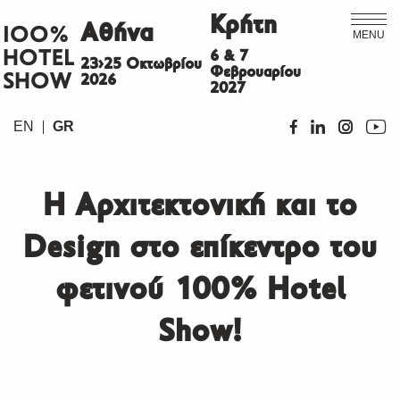
Κρήτη
Αθήνα
ΙΟΟ%
MENU
HOTEL
6 & 7
23>25 Οκτωβρίου
Φεβρουαρίου
SHOW
2026
2027
EN
GR
Η Αρχιτεκτονική και το
Design στο επίκεντρο του
φετινού 100% Hotel
Show!