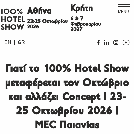
Κρήτη
Αθήνα
ΙΟΟ%
MENU
HOTEL
6 & 7
23>25 Οκτωβρίου
Φεβρουαρίου
SHOW
2026
2027
EN
GR
Γιατί το 100% Hotel Show
μεταφέρεται τον Οκτώβριο
και αλλάζει Concept | 23-
25 Οκτωβρίου 2026 |
MEC Παιανίας