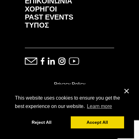
ΕΠΙΚΟΙΝΩΝΙΑ
ΧΟΡΗΓΟΙ
PAST EVENTS
ΤΥΠΟΣ
Privacy Policy
✕
This website uses cookies to ensure you get the
ⓒ Copyright: Demand Fairs & Media, 2014-2026
best experience on our website.
Learn more
Reject All
Accept All
Powered by
SoFar