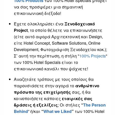
100% Products
των 100% Hotel Specials μπορεί
να σας προσφέρει μια σημαντική
επικοινωνιακή διέξοδο!
Έχετε ολοκληρώσει ένα
Ξενοδοχειακό
Project
, το οποίο θέλετε να επικοινωνήσετε
(είτε αυτό αφορά Αρχιτεκτονική και Design,
είτε Hotel Concept, Software Solutions, Online
Development, Φωτογράφιση Ξενοδοχείου κοκ.);
Σ’ αυτή την περίπτωση, η στήλη "
100% Projects
"
των 100% Hotel Specials είναι το
επικοινωνιακό κανάλι που ψάχνετε!
Αναζητάτε τρόπους με τους οποίους θα
παρουσιάσετε στην αγορά το
ανθρώπινο
πρόσωπο της επιχείρησής
σας, ή θα
κοινοποιήσετε κάποιες
εταιρικές σας
δράσεις ή εξελίξεις
; Οι στήλες
“
The Person
Behind
” ή/και
“
What we Liked
”
των 100% Hotel