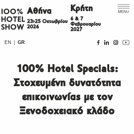
Κρήτη
Αθήνα
ΙΟΟ%
MENU
HOTEL
6 & 7
23>25 Οκτωβρίου
Φεβρουαρίου
SHOW
2026
2027
EN
GR
100% Hotel Specials:
Στοχευμένη δυνατότητα
επικοινωνίας με τον
Ξενοδοχειακό κλάδο