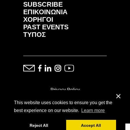
SUBSCRIBE
ΕΠΙΚΟΙΝΩΝΙΑ
ΧΟΡΗΓΟΙ
PAST EVENTS
ΤΥΠΟΣ
Privacy Policy
✕
This website uses cookies to ensure you get the
ⓒ Copyright: Demand Fairs & Media, 2014-2026
best experience on our website.
Learn more
Reject All
Accept All
Powered by
SoFar