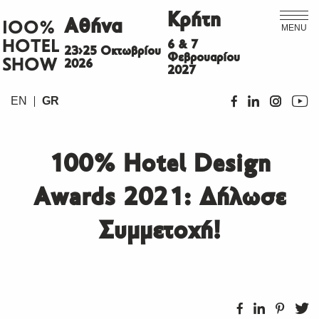
Κρήτη
Αθήνα
ΙΟΟ%
MENU
HOTEL
6 & 7
23>25 Οκτωβρίου
Φεβρουαρίου
SHOW
2026
2027
EN
GR
100% Hotel Design
Awards 2021: Δήλωσε
Συμμετοχή!