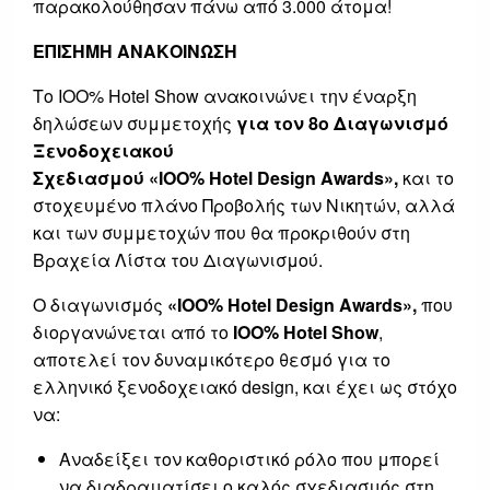
παρακολούθησαν πάνω από 3.000 άτομα!
ΕΠΙΣΗΜΗ ΑΝΑΚΟΙΝΩΣΗ
Το ΙΟΟ% Hotel Show ανακοινώνει την έναρξη
δηλώσεων συμμετοχής
για τον 8ο Διαγωνισμό
Ξενοδοχειακού
Σχεδιασμού
«ΙΟΟ
%
Hotel
Design
Award
s
»
,
και το
στοχευμένο πλάνο Προβολής των Νικητών, αλλά
και των συμμετοχών που θα προκριθούν στη
Βραχεία Λίστα του Διαγωνισμού.
Ο διαγωνισμός
«ΙΟΟ
%
Hotel
Design
Awards
»
,
που
διοργανώνεται από το
ΙΟΟ% Hotel Show
,
αποτελεί τον δυναμικότερο θεσμό για το
ελληνικό ξενοδοχειακό design, και έχει ως στόχο
να:
Αναδείξει τον καθοριστικό ρόλο που μπορεί
να διαδραματίσει ο καλός σχεδιασμός στη