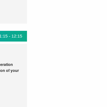
1:15 - 12:15
peration
ion of your