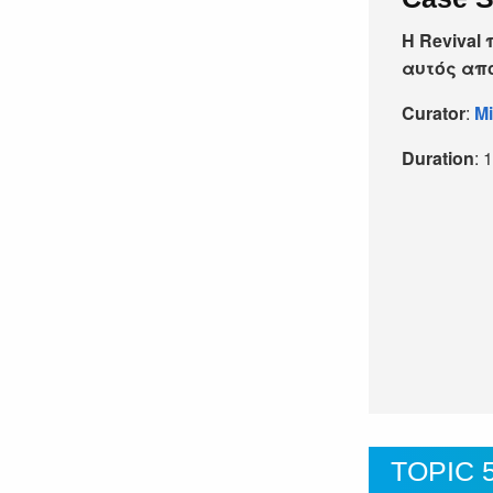
Η Reviva
αυτός απ
Curator
:
Mi
Duration
: 
TOPIC 