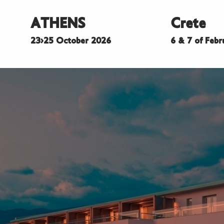
ATHENS
Crete
23>25 October 2026
6 & 7 of Feb