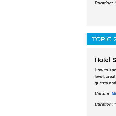
Duration:
TOPIC 
Hotel 
How to spe
level, crea
guests and
Curator:
Mi
Duration: