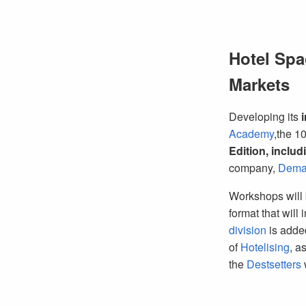
Hotel Spa
Markets
Developing its
i
Academy
,the 1
Edition, inclu
company,
Deman
Workshops will 
format that will
division
is added
of
Hotelising
, a
the
Destsetters
w