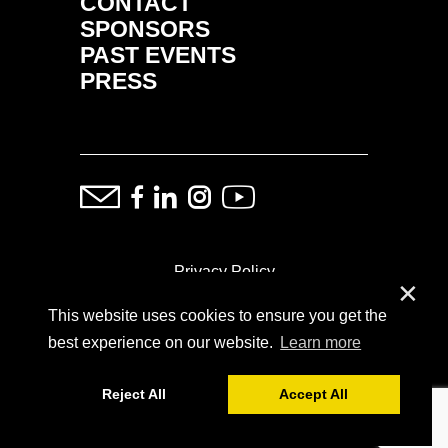
CONTACT
SPONSORS
PAST EVENTS
PRESS
Privacy Policy
✕
This website uses cookies to ensure you get the
ⓒ Copyright: Demand Fairs & Media, 2014-2026
best experience on our website.
Learn more
Reject All
Accept All
Powered by
SoFar