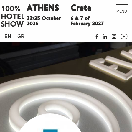
ATHENS
Crete
100%
MENU
HOTEL
23>25 October
6 & 7 of
SHOW
2026
February 2027
EN
GR