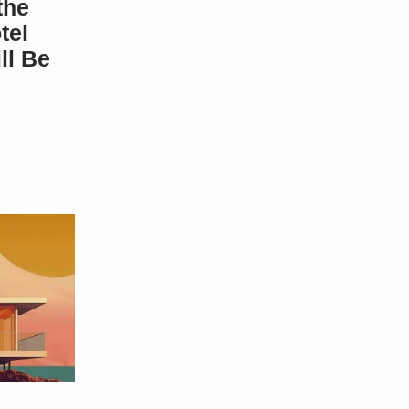
the
tel
ll Be