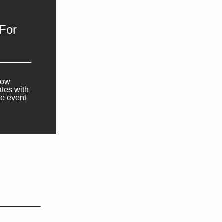
For
how
tes with
ve event
!