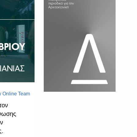
 Online Team
τον
άνωσης
ην
ς.