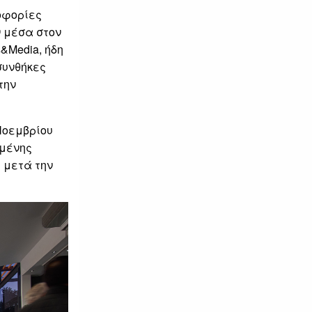
οφορίες
ν μέσα στον
&Media, ήδη
συνθήκες
την
 Νοεμβρίου
σμένης
ι μετά την