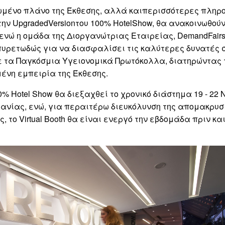
ωμένο πλάνο της Έκθεσης, αλλά καιπερισσότερες πληρ
την UpgradedVersionτου 100% HotelShow, θα ανακοινωθού
ενώ η ομάδα της Διοργανώτριας Εταιρείας, DemandFairs
υρετωδώς για να διασφαλίσει τις καλύτερες δυνατές 
 τα Παγκόσμια Υγειονομικά Πρωτόκολλα, διατηρώντας 
ένη εμπειρία της Έκθεσης.
0% Hotel Show θα διεξαχθεί το χρονικό διάστημα 19 - 22
ανίας, ενώ, για περαιτέρω διευκόλυνση της απομακρυ
, το Virtual Booth θα είναι ενεργό την εβδομάδα πριν κα