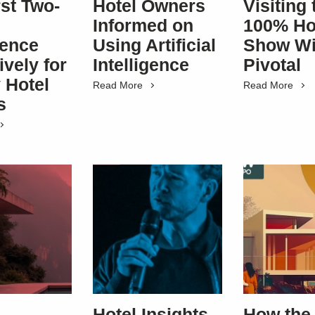
rst Two-
Hotel Owners
Visiting 
Informed on
100% Ho
rence
Using Artificial
Show Wi
ively for
Intelligence
Pivotal
 Hotel
Read More
Read More
s
Hotel Insights
How the