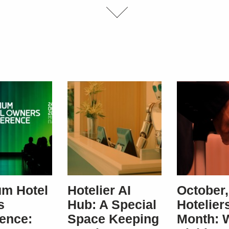
m Hotel
Hotelier AI
October,
s
Hub: A Special
Hoteliers
ence:
Space Keeping
Month: 