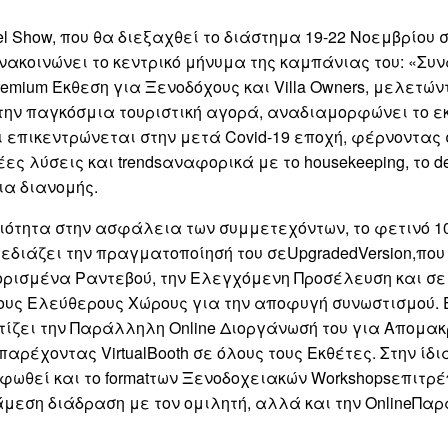
el Show, που θα διεξαχθεί το διάστημα 19-22 Νοεμβρίου 
νακοινώνει το κεντρικό μήνυμα της καμπάνιας του: «Συ
remium Έκθεση για Ξενοδόχους και Villa Owners, μελετώντ
την παγκόσμια τουριστική αγορά, αναδιαμορφώνει το ε
ι επικεντρώνεται στην μετά Covid-19 εποχή, φέρνοντας 
έες λύσεις και trendsαναφορικά με το housekeeping, το d
ια διανομής.
ιότητα στην ασφάλεια των συμμετεχόντων, το φετινό 
εδιάζει την πραγματοποίησή του σεUpgradedVersion,που
ορισμένα Ραντεβού, την Ελεγχόμενη Προσέλευση και σε
υς Ελεύθερους Χώρους για την αποφυγή συνωστισμού. 
ίζει την Παράλληλη Online Διοργάνωσή του για Απομα
αρέχοντας VirtualBooth σε όλους τους Εκθέτες. Στην ίδι
φωθεί και το formatτων Ξενοδοχειακών Workshopsεπιτρέ
άμεση διάδραση με τον ομιλητή, αλλά και την OnlineΠα