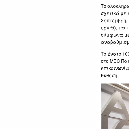
Το ολοκληρ
σχετικά με 
Σεπτέμβρη, 
εργάζεται π
σύμφωνα με
αναβαθμισμ
Το ένατο 10
στο MEC Παι
επικοινωνίας
Έκθεση.