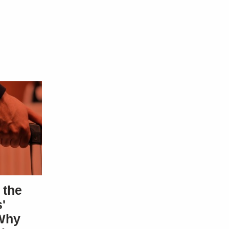
 the
'
Why