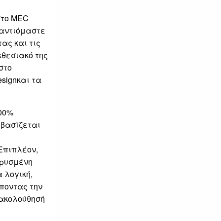
στο MEC
ναντιόμαστε
ας και τις
κθεσιακό της
στο
esignκαι τα
100%
 βασίζεται
Επιπλέον,
κρυσμένη
α λογική,
ποντας την
ρακολούθησή