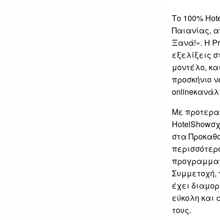
Το 100% Hot
Παιανίας, α
Ξανά!». H P
εξελίξεις σ
μοντέλο, κα
προσκήνιο ν
onlineκανάλ
Με προτερα
HotelShowσχ
στα Προκαθ
περισσότερο
προγραμματ
Συμμετοχή, π
έχει διαμορ
εύκολη και 
τους.