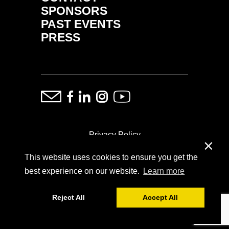
SPONSORS
PAST EVENTS
PRESS
Privacy Policy
✕
This website uses cookies to ensure you get the
ⓒ Copyright: Demand Fairs & Media, 2014-2026
best experience on our website.
Learn more
Reject All
Accept All
Powered by
SoFar